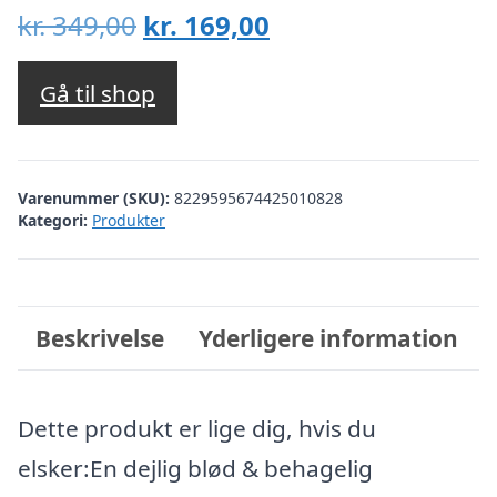
Den
Den
kr.
349,00
kr.
169,00
oprindelige
aktuelle
pris
pris
Gå til shop
var:
er:
kr. 349,00.
kr. 169,00.
Varenummer (SKU):
8229595674425010828
Kategori:
Produkter
Beskrivelse
Yderligere information
Dette produkt er lige dig, hvis du
elsker:En dejlig blød & behagelig