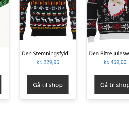
Årets julesweater: Sexy And I Glow It Grøn – dame / kvinder. Ugly Christmas Sweater lavet i Danmark
Den Stemningsfyldte Julesweater Børn
kr.
229,95
kr.
459,00
Gå til shop
Gå til sho