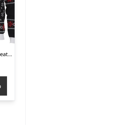
Den Bitre Julesweater
p