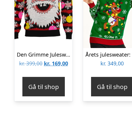
Den Grimme Julesweater – herre / mænd
Den
Den
kr.
399,00
kr.
169,00
kr.
349,00
oprindelige
aktuelle
pris
pris
Gå til shop
Gå til shop
var:
er:
kr. 399,00.
kr. 169,00.