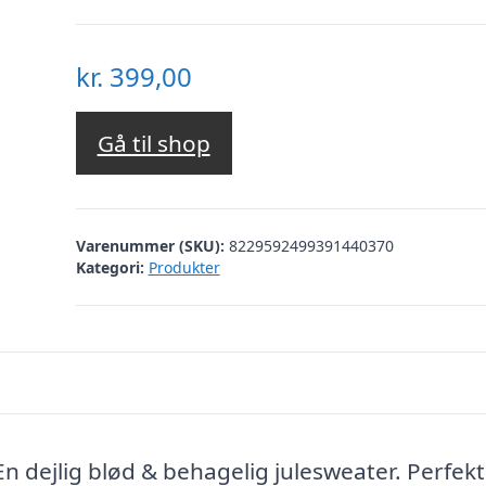
kr.
399,00
Gå til shop
Varenummer (SKU):
8229592499391440370
Kategori:
Produkter
En dejlig blød & behagelig julesweater. Perfekt