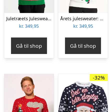
Juletræets Julesweater Rød LED – dame / kvinder
Årets julesweater: Rocking Around The Christmas Tree – herre / mænd. Ugly Christmas Sweater lavet i Danmark
kr.
349,95
kr.
349,95
Gå til shop
Gå til shop
-32%