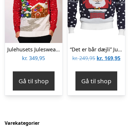
Julehusets Julesweater – herre / mænd
“Det er bår dæjli” Julesweateren
Den
De
kr.
349,95
kr.
249,95
kr.
169,95
oprindelige
aktu
pris
pris
Gå til shop
Gå til shop
var:
er:
kr. 249,95.
kr. 
Varekategorier