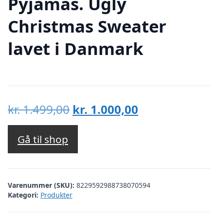
Pyjamas. Ugly
Christmas Sweater
lavet i Danmark
Den
Den
kr.
1.499,00
kr.
1.000,00
oprindelige
aktuelle
pris
pris
Gå til shop
var:
er:
kr. 1.499,00.
kr. 1.000,00.
Varenummer (SKU):
8229592988738070594
Kategori:
Produkter