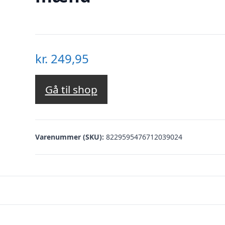
kr.
249,95
Gå til shop
Varenummer (SKU):
8229595476712039024