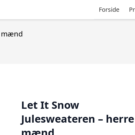
Forside
P
 / mænd
Let It Snow
Julesweateren – herre
mænd