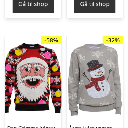
Gå til shop
Gå til shop
var:
er:
kr. 1.499,00.
kr. 1.000,00.
-58%
-32%