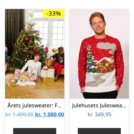
-33%
Årets julesweater: Familiepakke – Pyjamas. Ugly Christmas Sweater lavet i Danmark
Julehusets Julesweater – herre / mænd
Den
Den
kr.
1.499,00
kr.
1.000,00
kr.
349,95
oprindelige
aktuelle
pris
pris